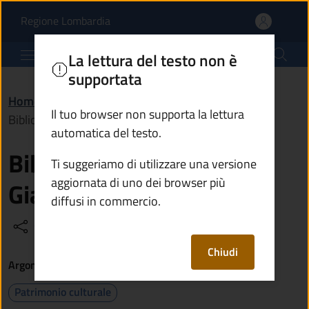
Biblioteca Comunale "M
Vai al contenuto principale
(apre in un'altra scheda).
Regione Lombardia
Comune di Marone
La lettura del testo non è
supportata
Home
/
Vivere Marone
/
Luoghi
/
Il tuo browser non supporta la lettura
Biblioteca Comunale "M. Giacomo Felappi"
automatica del testo.
Biblioteca Comunale "M.
Ti suggeriamo di utilizzare una versione
aggiornata di uno dei browser più
Giacomo Felappi"
diffusi in commercio.
Condividi
Vedi azioni
Chiudi
Argomenti
Patrimonio culturale