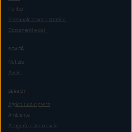
Politici
Personale amministrativo
Documenti e dati
NOVITÀ
Notizie
Avvisi
SERVIZI
Agricoltura e pesca
Ambiente
Anagrafe e stato civile