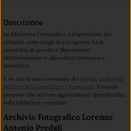
Descrizione
La Biblioteca Comunale è a disposizione dei
cittadini come luogo in cui ognuno ha la
possibilità di accedere liberamente
all'informazione e alla cultura letteraria e
scientifica.
È on line la nuova versione del
portale della Rete
(apre in un'altr
Bibliotecaria Bresciana e Cremonese
. Il portale
propone una sezione aggiornata ed approfondita
sulla biblioteca comunale.
Archivio Fotografico Lorenzo
Antonio Predali