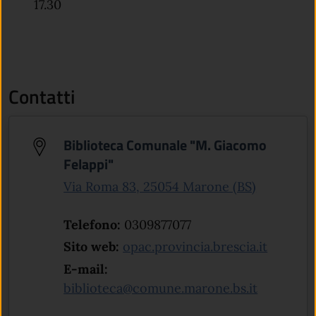
17.30
Contatti
Biblioteca Comunale "M. Giacomo
Felappi"
(apre in u
Via Roma 83, 25054 Marone (BS)
Telefono:
0309877077
(apre in
Sito web:
opac.provincia.brescia.it
E-mail:
biblioteca@comune.marone.bs.it