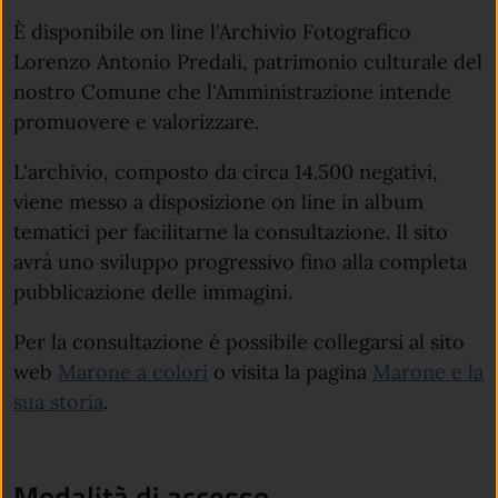
È disponibile on line l'Archivio Fotografico
Lorenzo Antonio Predali, patrimonio culturale del
nostro Comune che l'Amministrazione intende
promuovere e valorizzare.
L'archivio, composto da circa 14.500 negativi,
viene messo a disposizione on line in album
tematici per facilitarne la consultazione. Il sito
avrà uno sviluppo progressivo fino alla completa
pubblicazione delle immagini.
Per la consultazione è possibile collegarsi al sito
(apre in un'altra scheda).
web
Marone a colori
o visita la pagina
Marone e la
sua storia
.
Modalità di accesso