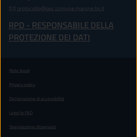
protocollo@pec.comune.marone.bs.it
RPD - RESPONSABILE DELLA
PROTEZIONE DEI DATI
Note legali
Privacy policy
(apre in un'altra scheda).
Dichiarazione di accessibilità
Leggi le FAQ
Segnalazione disservizio