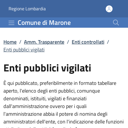
Enti pubblici vigilati | 
Vai al contenuto principale
(apre in un'altra scheda).
Regione Lombardia
Comune di Marone
Home
/
Amm. Trasparente
/
Enti controllati
/
Enti pubblici vigilati
Enti pubblici vigilati
È qui pubblicato, preferibilmente in formato tabellare
aperto, l'elenco degli enti pubblici, comunque
denominati, istituiti, vigilati e finanziati
dall'amministrazione ovvero per i quali
l'amministrazione abbia il potere di nomina degli
amministratori dell'ente, con l'indicazione delle funzioni