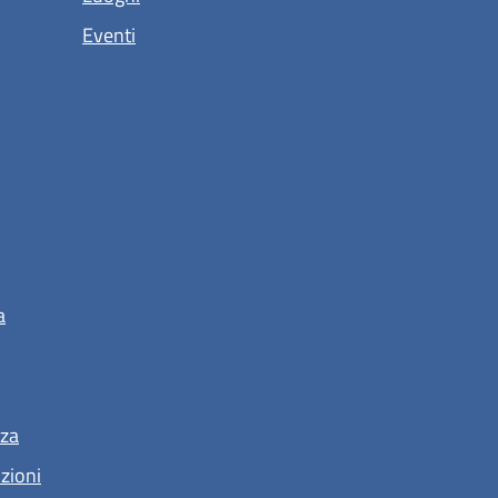
Eventi
a
nza
nzioni