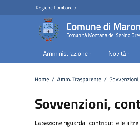
Sovvenzioni, contri
Vai al contenuto principale
(apre in un'altra scheda).
Regione Lombardia
Comune di Maro
Comunità Montana del Sebino Bre
Amministrazione
Novità
Home
/
Amm. Trasparente
/
Sovvenzioni, 
Sovvenzioni, cont
La sezione riguarda i contributi e le alt