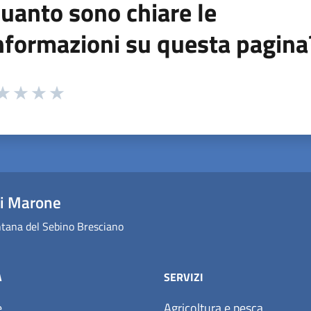
uanto sono chiare le
nformazioni su questa pagina
 da 1 a 5 stelle la pagina
ta 1 stelle su 5
aluta 2 stelle su 5
Valuta 3 stelle su 5
Valuta 4 stelle su 5
Valuta 5 stelle su 5
i Marone
ana del Sebino Bresciano
À
SERVIZI
e
Agricoltura e pesca