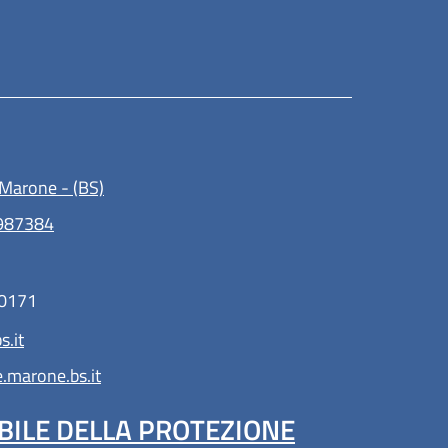
(apre in un'altra scheda).
Marone - (BS)
-987384
30171
.it
marone.bs.it
BILE DELLA PROTEZIONE