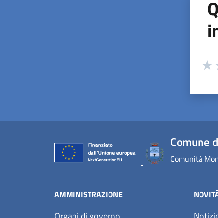
Q
i
Valuta
Valu
V
Comune d
Comunità Mont
AMMINISTRAZIONE
NOVIT
Organi di governo
Notizi