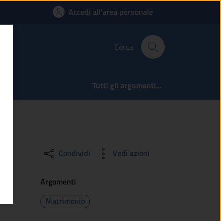
ossono ricorrere all
Accedi all'area personale
Cerca
Tutti gli argomenti...
Condividi
Vedi azioni
Argomenti
Matrimonio