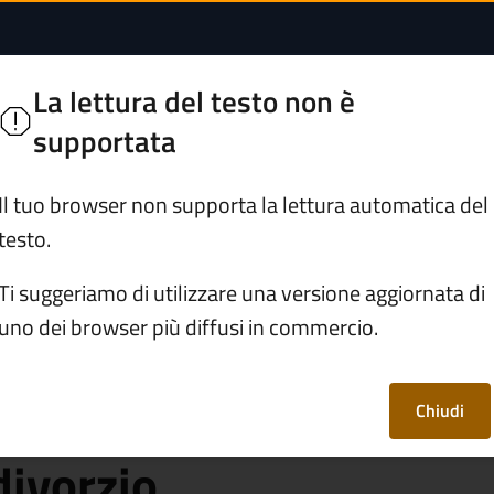
no figli minorenni p
ne
La lettura del testo non è
sciano
supportata
Servizi
Vivere Marone
Il tuo browser non supporta la lettura automatica del
testo.
rafe e stato civile
Ti suggeriamo di utilizzare una versione aggiornata di
uno dei browser più diffusi in commercio.
anno figli
 ricorrere alla
Chiudi
divorzio