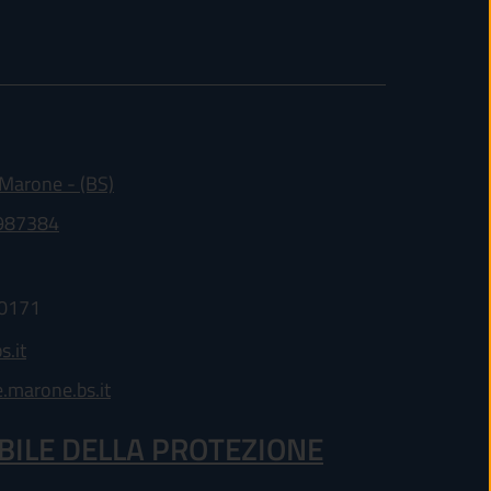
(apre in un'altra scheda).
Marone - (BS)
-987384
30171
.it
marone.bs.it
BILE DELLA PROTEZIONE