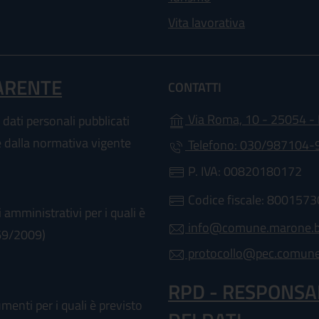
Vita lavorativa
ARENTE
CONTATTI
Via Roma, 10 - 25054 - 
 dati personali pubblicati
te dalla normativa vigente
Telefono: 030/987104
P. IVA: 00820180172
Codice fiscale: 800157
 amministrativi per i quali è
info@comune.marone.bs
 69/2009)
protocollo@pec.comune.
RPD - RESPONSA
enti per i quali è previsto