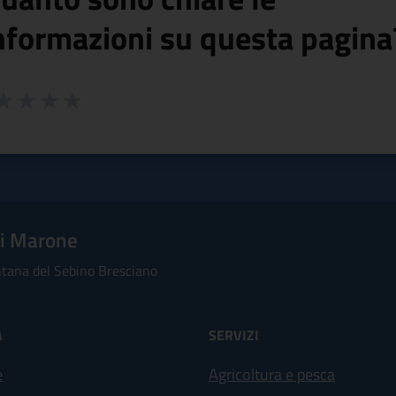
nformazioni su questa pagina
 da 1 a 5 stelle la pagina
ta 1 stelle su 5
aluta 2 stelle su 5
Valuta 3 stelle su 5
Valuta 4 stelle su 5
Valuta 5 stelle su 5
i Marone
ana del Sebino Bresciano
À
SERVIZI
e
Agricoltura e pesca